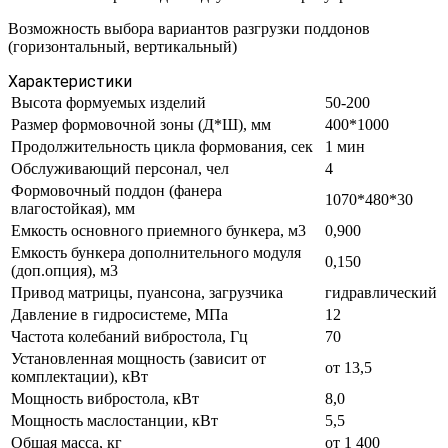
Возможность выбора вариантов разгрузки поддонов
(горизонтальный, вертикальный)
Характеристики
Высота формуемых изделий
50-200
Размер формовочной зоны (Д*Ш), мм
400*1000
Продолжительность цикла формования, сек
1 мин
Обслуживающий персонал, чел
4
Формовочный поддон (фанера
1070*480*30
влагостойкая), мм
Емкость основного приемного бункера, м3
0,900
Емкость бункера дополнительного модуля
0,150
(доп.опция), м3
Привод матрицы, пуансона, загрузчика
гидравлический
Давление в гидросистеме, МПа
12
Частота колебаний вибростола, Гц
70
Установленная мощность (зависит от
от 13,5
комплектации), кВт
Мощность вибростола, кВт
8,0
Мощность маслостанции, кВт
5,5
Общая масса, кг
от 1 400