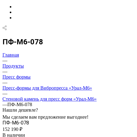
ПФ-М6-078
Главная
—
Продукты
—
Пресс формы
—
Пресс-формы для Вибропресса «Урал-М6»
—
Стеновой камень для пресс форм «Урал-М6»
—
ПФ-М6-078
Нашли дешевле?
Мы сделаем вам предложение выгоднее!
ПФ-М6-078
152 190 ₽
В наличии