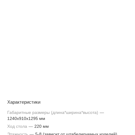
Характеристики
Габаритные размеры (длина*ширина*высота)
—
1240х910х1295 мм
Ход стола
—
220 мм
Этажность
—
5-8 (зависит от штабелируемых изделий)