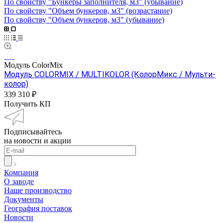
По свойству "Бункеры заполнителя, м3" (убывание)
По свойству "Объем бункеров, м3" (возрастание)
По свойству "Объем бункеров, м3" (убывание)
Модуль ColorMix
Модуль COLORMIX / MULTIKOLOR (КолорМикс / Мульти-
колор)
339 310 ₽
Получить КП
Подписывайтесь
на новости и акции
Компания
О заводе
Наше производство
Документы
География поставок
Новости