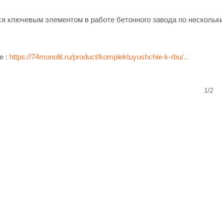
ся ключевым элементом в работе бетонного завода по нескольк
е :
https://74monolit.ru/product/komplektuyushchie-k-rbu/..
1/2