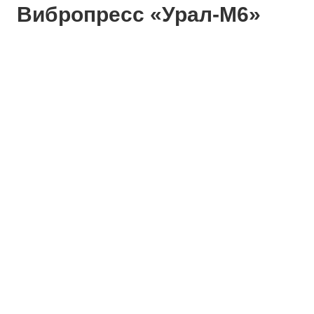
Вибропресс «Урал-М6»